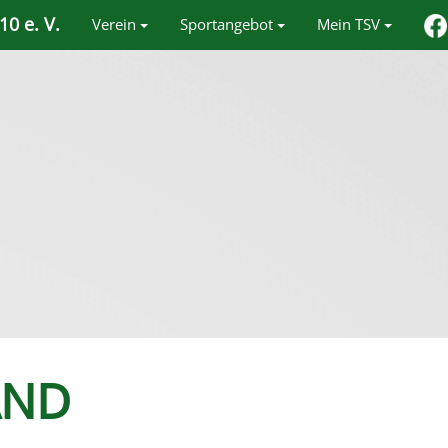
0 e. V.
Verein
Sportangebot
Mein TSV
AND