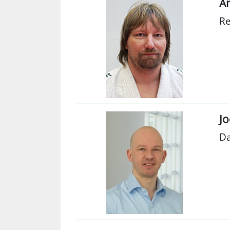
An
Re
Jo
Da