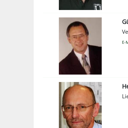
G
Ve
E-M
He
Li