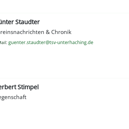
ünter Staudter
reinsnachrichten & Chronik
:
guenter.staudter@tsv-unterhaching.de
ail
rbert Stimpel
egenschaft