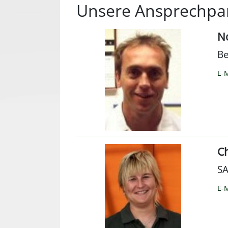
Unsere Ansprechpa
N
Be
E-M
Ch
S
E-M