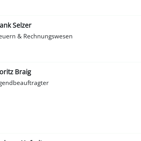
ank Selzer
euern & Rechnungswesen
ritz Braig
gendbeauftragter