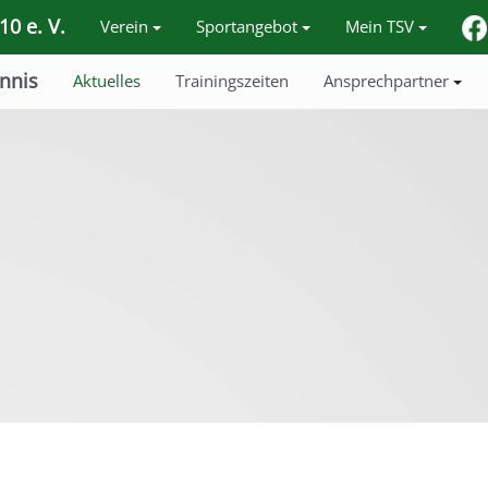
0 e. V.
Verein
Sportangebot
Mein TSV
nnis
Aktuelles
Trainingszeiten
Ansprechpartner