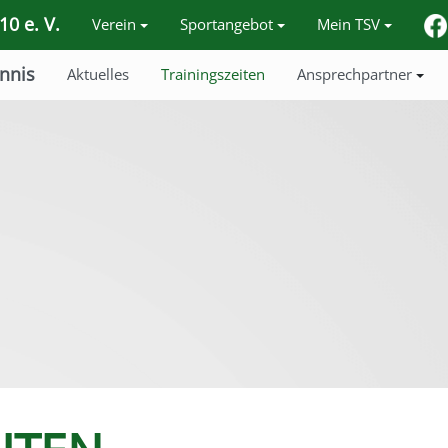
0 e. V.
Verein
Sportangebot
Mein TSV
nnis
Aktuelles
Trainingszeiten
Ansprechpartner