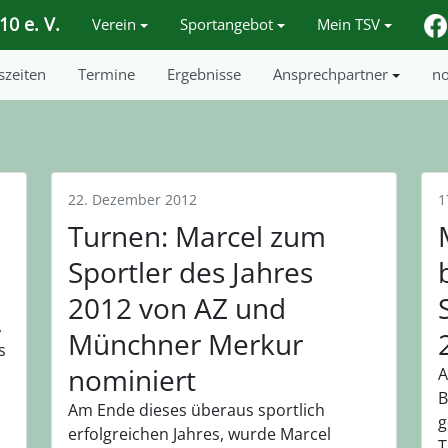
0 e. V.
Verein
Sportangebot
Mein TSV
szeiten
Termine
Ergebnisse
Ansprechpartner
no
22. Dezember 2012
1
Turnen: Marcel zum
Sportler des Jahres
2012 von AZ und
,
Münchner Merkur
s
nominiert
A
B
Am Ende dieses überaus sportlich
g
erfolgreichen Jahres, wurde Marcel
T