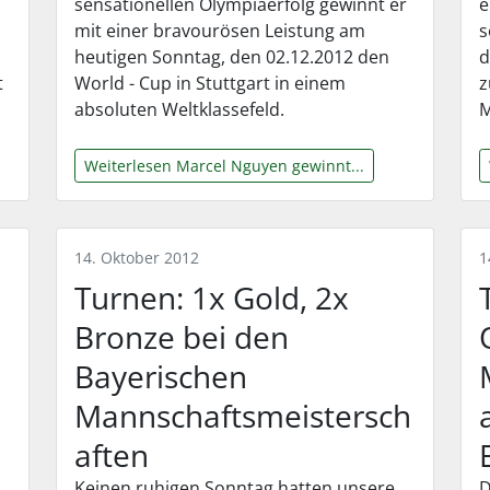
sensationellen Olympiaerfolg gewinnt er
e
mit einer bravourösen Leistung am
s
heutigen Sonntag, den 02.12.2012 den
d
t
World - Cup in Stuttgart in einem
z
absoluten Weltklassefeld.
M
Weiterlesen Marcel Nguyen gewinnt...
14. Oktober 2012
1
Turnen: 1x Gold, 2x
Bronze bei den
Bayerischen
Mannschaftsmeistersch
aften
Keinen ruhigen Sonntag hatten unsere
D