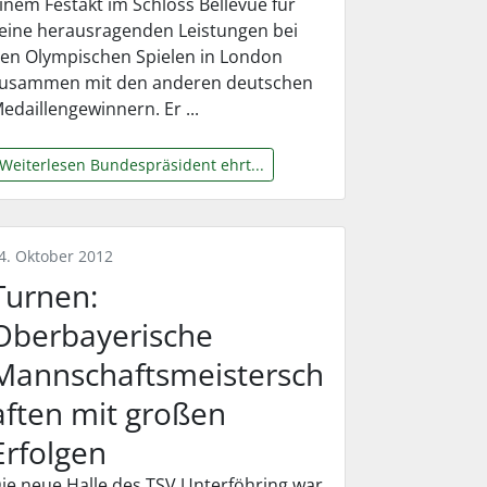
inem Festakt im Schloss Bellevue für
eine herausragenden Leistungen bei
en Olympischen Spielen in London
usammen mit den anderen deutschen
edaillengewinnern. Er ...
Weiterlesen Bundespräsident ehrt...
4. Oktober 2012
Turnen:
Oberbayerische
Mannschaftsmeistersch
aften mit großen
Erfolgen
ie neue Halle des TSV Unterföhring war