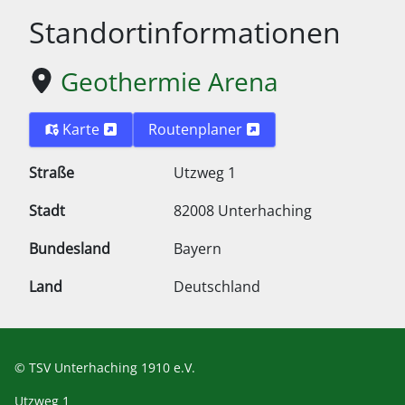
Standortinformationen
Geothermie Arena
Karte
Routenplaner
Straße
Utzweg 1
Stadt
82008 Unterhaching
Bundesland
Bayern
Land
Deutschland
© TSV Unterhaching 1910 e.V.
Utzweg 1