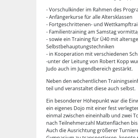
- Vorschulkinder im Rahmen des Progr
- Anfängerkurse für alle Altersklassen
- Fortgeschrittenen- und Wettkampftrain
- Familientraining am Samstag vormitt
- sowie ein Training für Ü40 mit altersg
Selbstbehauptungstechniken
- in Kooperation mit verschiedenen Sc
-unter der Leitung von Robert Kopp wur
Judo auch im Jugendbereich gestärkt.
Neben den wöchentlichen Trainingsein
teil und veranstaltet diese auch selbst.
Ein besonderer Höhepunkt war die Ein
ein eigenes Dojo mit einer fest verlegt
einmal zwischen eineinhalb und zwei T
nach Teilnehmerzahl Mattenflächen bi
Auch die Ausrichtung größerer Turniere
Gymnasium zu transportieren, konnte n