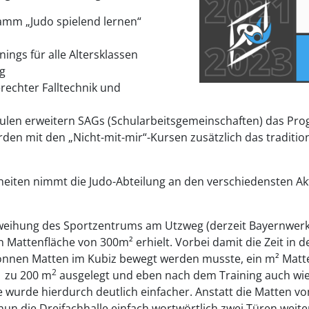
amm „Judo spielend lernen“
ings für alle Altersklassen
ag
erechter Falltechnik und
hulen erweitern SAGs (Schularbeitsgemeinschaften) das Pr
den mit den „Nicht-mit-mir“-Kursen zusätzlich das traditio
heiten nimmt die Judo-Abteilung an den verschiedensten A
weihung des Sportzentrums am Utzweg (derzeit BayernwerkA
en Mattenfläche von 300m² erhielt. Vorbei damit die Zeit in 
onnen Matten im Kubiz bewegt werden musste, ein m² Matte 
2
s zu 200 m
ausgelegt und eben nach dem Training auch wi
 wurde hierdurch deutlich einfacher. Anstatt die Matten vo
un die Dreifachhalle einfach wortwörtlich zwei Türen weite