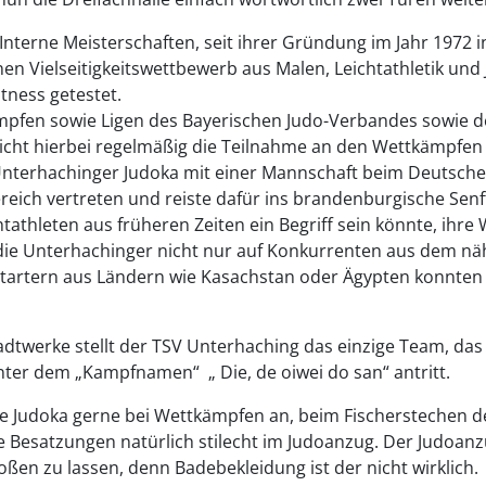
g Interne Meisterschaften, seit ihrer Gründung im Jahr 1972
inen Vielseitigkeitswettbewerb aus Malen, Leichtathletik und
tness getestet.
mpfen sowie Ligen des Bayerischen Judo-Verbandes sowie 
eicht hierbei regelmäßig die Teilnahme an den Wettkämpfen
 Unterhachinger Judoka mit einer Mannschaft beim Deutsch
eich vertreten und reiste dafür ins brandenburgische Senf
htathleten aus früheren Zeiten ein Begriff sein könnte, ihr
 die Unterhachinger nicht nur auf Konkurrenten aus dem n
 Startern aus Ländern wie Kasachstan oder Ägypten konnte
dtwerke stellt der TSV Unterhaching das einzige Team, das
ter dem „Kampfnamen“ „ Die, de oiwei do san“ antritt.
e Judoka gerne bei Wettkämpfen an, beim Fischerstechen de
 Besatzungen natürlich stilecht im Judoanzug. Der Judoanzug
toßen zu lassen, denn Badebekleidung ist der nicht wirklich.