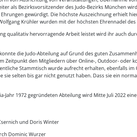
iter als Bezirksvorsitzender des Judo-Bezirks München wi
rungen gewürdigt. Die höchste Auszeichnung erhielt hierb
 Wolfgang Krühler wurden mit der höchsten Ehrennadel des 
 qualitativ hervorragende Arbeit leistet wird ihr auch dur
 konnte die Judo-Abteilung auf Grund des guten Zusammenh
em Zeitpunkt den Mitgliedern über Online-, Outdoor- oder k
ntliche Stammtisch wurde aufrecht erhalten, ebenfalls im
e sie selten bis gar nicht genutzt haben. Dass sie ein norma
ia-Jahr 1972 gegründeten Abteilung wird Mitte Juli 2022 
Csernich und Doris Winter
urch Dominic Wurzer