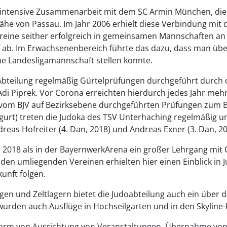
ne intensive Zusammenarbeit mit dem SC Armin München, die
Nähe von Passau. Im Jahr 2006 erhielt diese Verbindung mit 
reine seither erfolgreich in gemeinsamen Mannschaften an 
b. Im Erwachsenenbereich führte das dazu, dass man über 
ine Landesligamannschaft stellen konnte.
Abteilung regelmäßig Gürtelprüfungen durchgeführt durch di
di Piprek. Vor Corona erreichten hierdurch jedes Jahr mehr 
n vom BJV auf Bezirksebene durchgeführten Prüfungen zum
rt) treten die Judoka des TSV Unterhaching regelmäßig un
eas Hofreiter (4. Dan, 2018) und Andreas Exner (3. Dan, 201
r 2018 als in der BayernwerkArena ein großer Lehrgang mit O
en umliegenden Vereinen erhielten hier einen Einblick in 
kunft folgen.
agen und Zeltlagern bietet die Judoabteilung auch ein übe
rden auch Ausflüge in Hochseilgarten und in den Skyline-
 Form von Ausrichtung von Veranstaltungen, Übernahme von 