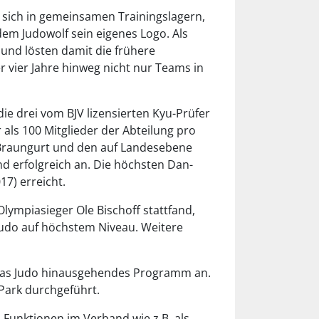
 sich in gemeinsamen Trainingslagern,
dem Judowolf sein eigenes Logo. Als
und lösten damit die frühere
vier Jahre hinweg nicht nur Teams in
e drei vom BJV lizensierten Kyu-Prüfer
als 100 Mitglieder der Abteilung pro
 Braungurt und den auf Landesebene
d erfolgreich an. Die höchsten Dan-
7) erreicht.
lympiasieger Ole Bischoff stattfand,
Judo auf höchstem Niveau. Weitere
r das Judo hinausgehendes Programm an.
Park durchgeführt.
Funktionen im Verband wie z.B. als