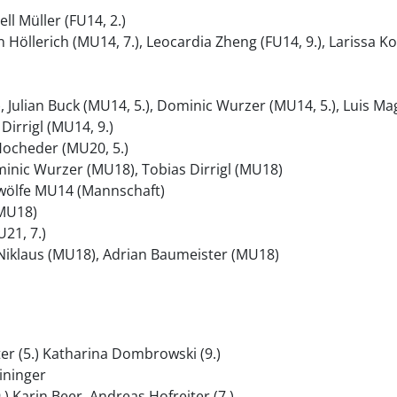
ll Müller (FU14, 2.)
Höllerich (MU14, 7.), Leocardia Zheng (FU14, 9.), Larissa Kop
, Julian Buck (MU14, 5.), Dominic Wurzer (MU14, 5.), Luis M
irrigl (MU14, 9.)
Hocheder (MU20, 5.)
inic Wurzer (MU18), Tobias Dirrigl (MU18)
owölfe MU14 (Mannschaft)
 MU18)
21, 7.)
ix Niklaus (MU18), Adrian Baumeister (MU18)
iter (5.) Katharina Dombrowski (9.)
eininger
) Karin Beer, Andreas Hofreiter (7.)