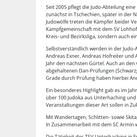
Seit 2005 pflegt die Judo-Abteilung ei
zunächst in Tschechien, später in der 
Judowölfe treten die Kämpfer beider Ve
Kampfgemeinschaft mit dem SV Lohhof a
Kreis- und Bezirksliga, sondern auch e
Selbstverständlich werden in der Judo-
Andreas Exner, Andreas Hofreiter und A
Jahr den nächsten Gürtel. Auch an de
abgehaltenen Dan-Prüfungen (Schwarzgu
Grade durch Prüfung haben hierbei Andr
Ein besonderes Highlight gab es im Jah
über 100 Judoka aus Unterhaching und d
Veranstaltungen dieser Art sollen in Zu
Mit Wandertagen, Schlitten- sowie Skit
In Zusammenarbeit mit dem SC Armin wu
Die Tätigkeit des TSV Unterhaching in