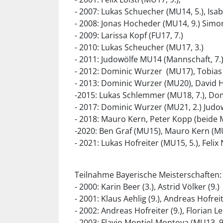
- 2007: Lukas Schuecher (MU14, 5.), Isabe
- 2008: Jonas Hocheder (MU14, 9.) Simon 
- 2009: Larissa Kopf (FU17, 7.)
- 2010: Lukas Scheucher (MU17, 3.)
- 2011: Judowölfe MU14 (Mannschaft, 7.)
- 2012: Dominic Wurzer (MU17), Tobias D
- 2013: Dominic Wurzer (MU20), David 
-2015: Lukas Schlemmer (MU18, 7.), Dom
- 2017: Dominic Wurzer (MU21, 2.) Jud
- 2018: Mauro Kern, Peter Kopp (beide
-2020: Ben Graf (MU15), Mauro Kern (MU
- 2021: Lukas Hofreiter (MU15, 5.), Fel
Teilnahme Bayerische Meisterschaften:
- 2000: Karin Beer (3.), Astrid Völker (9.)
- 2001: Klaus Aehlig (9.), Andreas Hofre
- 2002: Andreas Hofreiter (9.), Florian L
- 2003: Flavio Montiel-Montoya (MU13, 9.