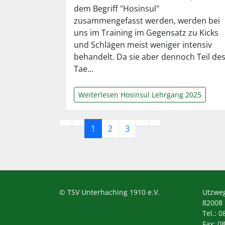
dem Begriff "Hosinsul"
zusammengefasst werden, werden bei
uns im Training im Gegensatz zu Kicks
und Schlägen meist weniger intensiv
behandelt. Da sie aber dennoch Teil de
Tae...
Weiterlesen Hosinsul Lehrgang 2025
1
2
3
© TSV Unterhaching 1910 e.V.
Utzwe
82008
Tel.: 0
Fax: 0