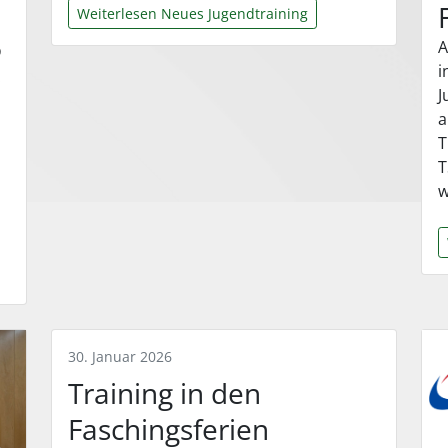
Weiterlesen Neues Jugendtraining
6
A
i
:
J
a
T
T
w
30. Januar 2026
Training in den
Faschingsferien