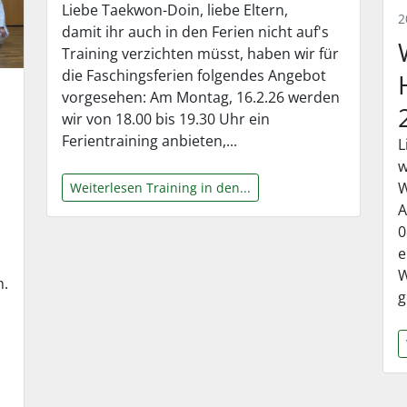
Liebe Taekwon-Doin, liebe Eltern,
2
damit ihr auch in den Ferien nicht auf's
Training verzichten müsst, haben wir für
die Faschingsferien folgendes Angebot
vorgesehen: Am Montag, 16.2.26 werden
wir von 18.00 bis 19.30 Uhr ein
Ferientraining anbieten,...
L
w
W
Weiterlesen Training in den...
A
0
e
W
n.
g