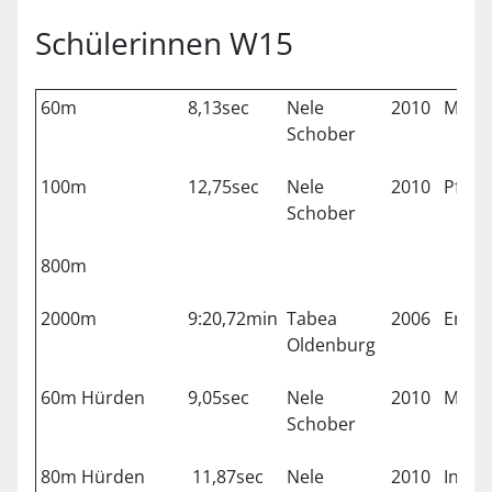
Schülerinnen W15
60m
8,13sec
Nele
2010
Münc
Schober
100m
12,75sec
Nele
2010
Pfaff
Schober
800m
2000m
9:20,72min
Tabea
2006
Emme
Oldenburg
60m Hürden
9,05sec
Nele
2010
Münc
Schober
80m Hürden
11,87sec
Nele
2010
Ingol