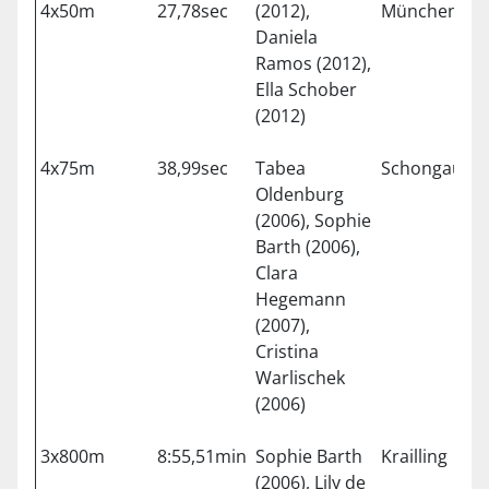
4x50m
27,78sec
(2012),
München
1
Daniela
Ramos (2012),
Ella Schober
(2012)
4x75m
38,99sec
Tabea
Schongau
2
Oldenburg
(2006), Sophie
Barth (2006),
Clara
Hegemann
(2007),
Cristina
Warlischek
(2006)
3x800m
8:55,51min
Sophie Barth
Krailling
2
(2006), Lily de