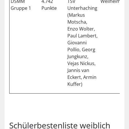
DSMM
4.742
TSV
Weilheim
1
Gruppe 1
Punkte
Unterhaching
(Markus
Motscha,
Enzo Wolter,
Paul Lambert,
Giovanni
Pollio, Georg
Jungkunz,
Vejas Nickus,
Jannis van
Eckert, Armin
Kuffer)
Schülerbestenliste weiblich