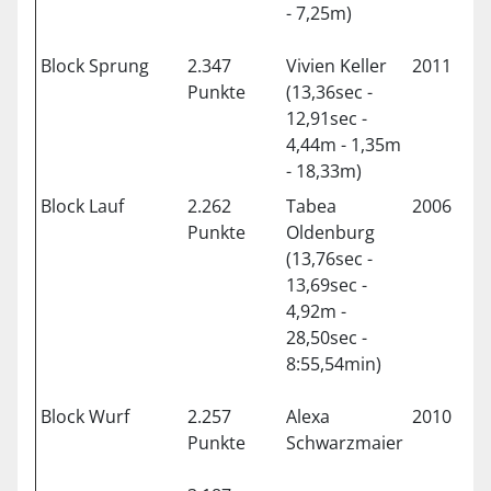
- 7,25m)
Block Sprung
2.347
Vivien Keller
2011
Gil
Punkte
(13,36sec -
12,91sec -
4,44m - 1,35m
- 18,33m)
Block Lauf
2.262
Tabea
2006
Asc
Punkte
Oldenburg
(13,76sec -
13,69sec -
4,92m -
28,50sec -
8:55,54min)
Block Wurf
2.257
Alexa
2010
Sc
Punkte
Schwarzmaier