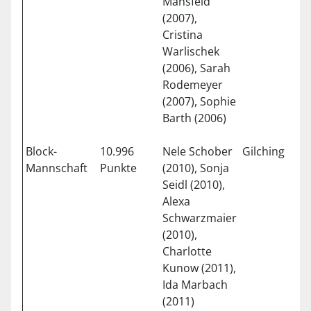
Mansfeld
(2007),
Cristina
Warlischek
(2006), Sarah
Rodemeyer
(2007), Sophie
Barth (2006)
Block-
10.996
Nele Schober
Gilching
0
Mannschaft
Punkte
(2010), Sonja
Seidl (2010),
Alexa
Schwarzmaier
(2010),
Charlotte
Kunow (2011),
Ida Marbach
(2011)