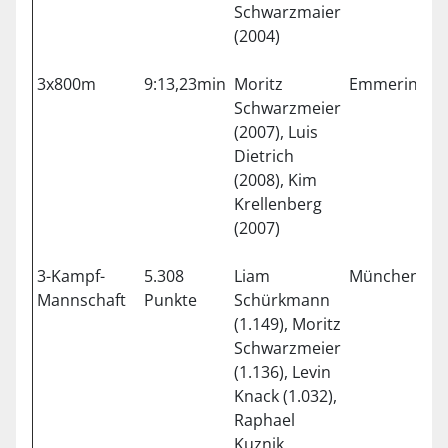
Schwarzmaier
(2004)
3x800m
9:13,23min
Moritz
Emmering
3
Schwarzmeier
(2007), Luis
Dietrich
(2008), Kim
Krellenberg
(2007)
3-Kampf-
5.308
Liam
München
1
Mannschaft
Punkte
Schürkmann
(1.149), Moritz
Schwarzmeier
(1.136), Levin
Knack (1.032),
Raphael
Kuznik