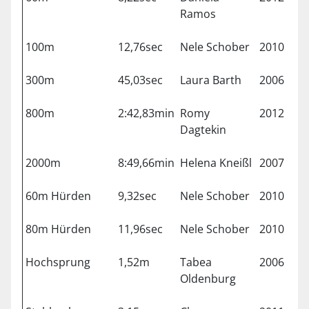
Ramos
100m
12,76sec
Nele Schober
2010
Mü
300m
45,03sec
Laura Barth
2006
Erd
800m
2:42,83min
Romy
2012
Für
Dagtekin
2000m
8:49,66min
Helena Kneißl
2007
Em
60m Hürden
9,32sec
Nele Schober
2010
Mü
80m Hürden
11,96sec
Nele Schober
2010
Erd
Hochsprung
1,52m
Tabea
2006
Mü
Oldenburg