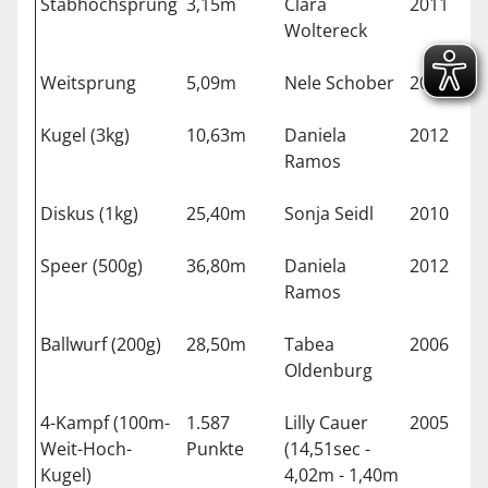
Stabhochsprung
3,15m
Clara
2011
Grä
Woltereck
Weitsprung
5,09m
Nele Schober
2010
Mü
Kugel (3kg)
10,63m
Daniela
2012
Mü
Ramos
Diskus (1kg)
25,40m
Sonja Seidl
2010
Asc
Speer (500g)
36,80m
Daniela
2012
Mü
Ramos
Ballwurf (200g)
28,50m
Tabea
2006
Asc
Oldenburg
4-Kampf (100m-
1.587
Lilly Cauer
2005
Kir
Weit-Hoch-
Punkte
(14,51sec -
Kugel)
4,02m - 1,40m