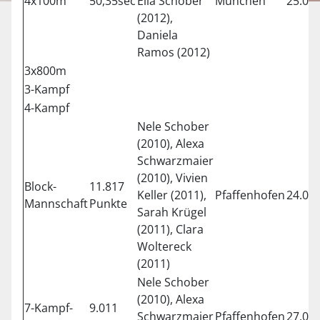
4x100m
50,35sec
Ella Schober
München
25.04.
(2012),
Daniela
Ramos (2012)
3x800m
3-Kampf
4-Kampf
Nele Schober
(2010), Alexa
Schwarzmaier
(2010), Vivien
Block-
11.817
Keller (2011),
Pfaffenhofen
24.05.
Mannschaft
Punkte
Sarah Krügel
(2011), Clara
Woltereck
(2011)
Nele Schober
(2010), Alexa
7-Kampf-
9.011
Schwarzmaier
Pfaffenhofen
27.04.