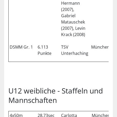
Hermann
(2007),
Gabriel
Matauschek
(2007), Levin
Krack (2008)
DSMM Gr. 1
6.113
TSV
München
2
Punkte
Unterhaching
U12 weibliche - Staffeln und
Mannschaften
4x50m
28,73sec
Carlotta
München