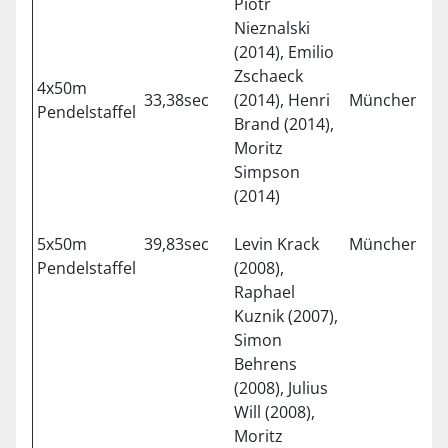
Piotr
Nieznalski
(2014), Emilio
Zschaeck
4x50m
33,38sec
(2014), Henri
München
1
Pendelstaffel
Brand (2014),
Moritz
Simpson
(2014)
5x50m
39,83sec
Levin Krack
München
1
Pendelstaffel
(2008),
Raphael
Kuznik (2007),
Simon
Behrens
(2008), Julius
Will (2008),
Moritz