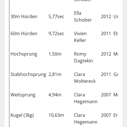
Ella
30m Hürden
5,77sec
2012
Unter
Schober
60m Hürden
9,72sec
Vivien
2011
Ebers
Keller
Hochsprung
1,50m
Romy
2012
Münc
Dagtekin
Stabhochsprung
2,81m
Clara
2011
Gräfel
Woltereck
Weitsprung
4,94m
Clara
2007
Münc
Hegemann
Kugel (3kg)
10,63m
Clara
2007
Erdin
Hegemann