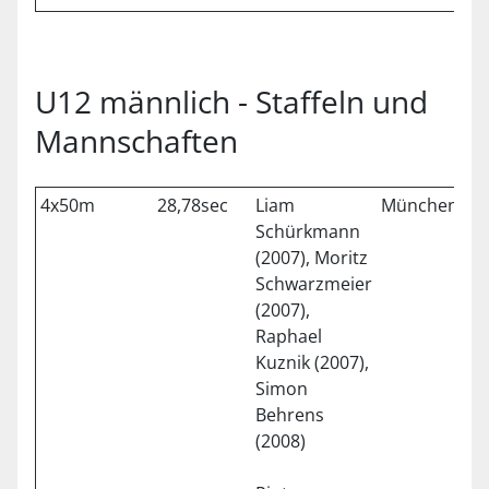
U12 männlich - Staffeln und
Mannschaften
4x50m
28,78sec
Liam
München
1
Schürkmann
(2007), Moritz
Schwarzmeier
(2007),
Raphael
Kuznik (2007),
Simon
Behrens
(2008)