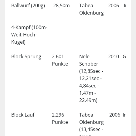
Ballwurf (200g)
28,50m
Tabea
2006
Ingol
Oldenburg
4-Kampf (100m-
Weit-Hoch-
Kugel)
Block Sprung
2.601
Nele
2010
Gilch
Punkte
Schober
(12,85sec -
12,21sec -
4,84sec -
1,47m -
22,49m)
Block Lauf
2.296
Tabea
2006
Ingol
Punkte
Oldenburg
(13,45sec -