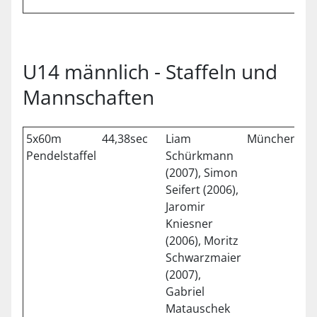
U14 männlich - Staffeln und
Mannschaften
5x60m
44,38sec
Liam
München
0
Pendelstaffel
Schürkmann
(2007), Simon
Seifert (2006),
Jaromir
Kniesner
(2006), Moritz
Schwarzmaier
(2007),
Gabriel
Matauschek