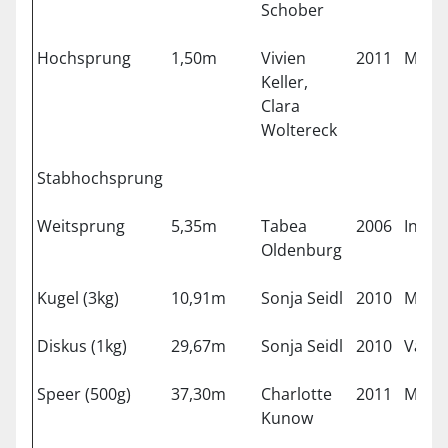
Schober
Hochsprung
1,50m
Vivien
2011
Münc
Keller,
Clara
Woltereck
Stabhochsprung
Weitsprung
5,35m
Tabea
2006
Ingol
Oldenburg
Kugel (3kg)
10,91m
Sonja Seidl
2010
Münc
Diskus (1kg)
29,67m
Sonja Seidl
2010
Vater
Speer (500g)
37,30m
Charlotte
2011
Münc
Kunow