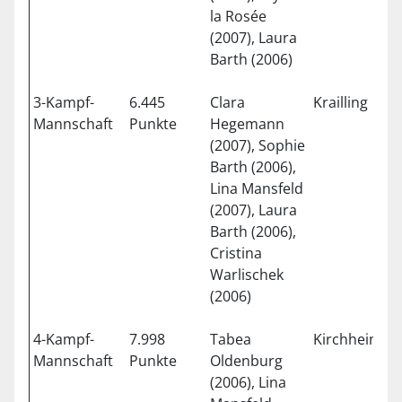
la Rosée
(2007), Laura
Barth (2006)
3-Kampf-
6.445
Clara
Krailling
2
Mannschaft
Punkte
Hegemann
(2007), Sophie
Barth (2006),
Lina Mansfeld
(2007), Laura
Barth (2006),
Cristina
Warlischek
(2006)
4-Kampf-
7.998
Tabea
Kirchheim
2
Mannschaft
Punkte
Oldenburg
(2006), Lina