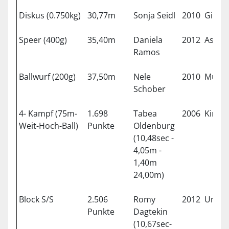
Diskus (0.750kg)
30,77m
Sonja Seidl
2010
Gilchi
Speer (400g)
35,40m
Daniela
2012
Aschh
Ramos
Ballwurf (200g)
37,50m
Nele
2010
Münc
Schober
4- Kampf (75m-
1.698
Tabea
2006
Kirch
Weit-Hoch-Ball)
Punkte
Oldenburg
(10,48sec -
4,05m -
1,40m
24,00m)
Block S/S
2.506
Romy
2012
Unter
Punkte
Dagtekin
(10,67sec-