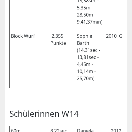
13,38sec -
5,35m -
28,50m -
9,41,37min)
Block Wurf
2.355
Sophie
2010
Gilch
Punkte
Barth
(14,31sec -
13,81sec -
4,45m -
10,14m -
25,70m)
Schülerinnen W14
60m
8,22sec
Daniela
2012
Mü