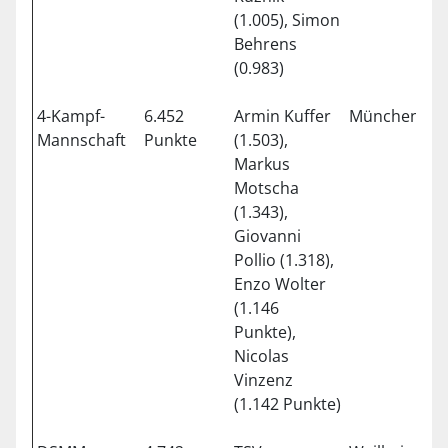
(1.005), Simon
Behrens
(0.983)
4-Kampf-
6.452
Armin Kuffer
München
0
Mannschaft
Punkte
(1.503),
Markus
Motscha
(1.343),
Giovanni
Pollio (1.318),
Enzo Wolter
(1.146
Punkte),
Nicolas
Vinzenz
(1.142 Punkte)