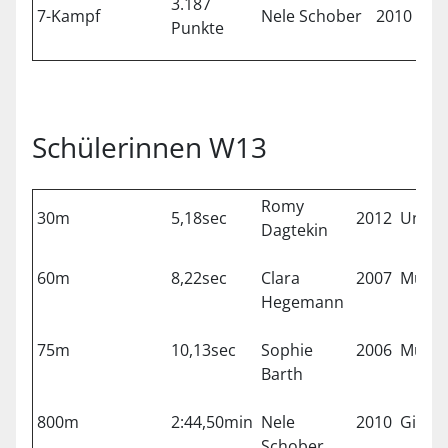
3.187
7-Kampf
Nele Schober
2010
Pfa
Punkte
Schülerinnen W13
Romy
30m
5,18sec
2012
Unter
Dagtekin
60m
8,22sec
Clara
2007
Münc
Hegemann
75m
10,13sec
Sophie
2006
Münc
Barth
800m
2:44,50min
Nele
2010
Gilchi
Schober