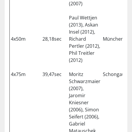
(2007)
Paul Wettjen
(2013), Askan
Insel (2012),
4x50m
28,18sec
Richard
München
1
Pertler (2012),
Phil Treitler
(2012)
4x75m
39,47sec
Moritz
Schongau
2
Schwarzmaier
(2007),
Jaromir
Kniesner
(2006), Simon
Seifert (2006),
Gabriel
Matauschek