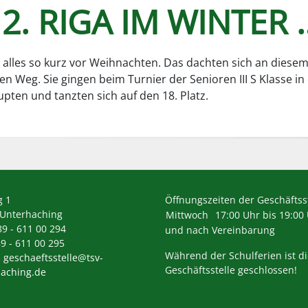
2. RIGA IM WINTER 
d alles so kurz vor Weihnachten. Das dachten sich an die
n Weg. Sie gingen beim Turnier der Senioren III S Klasse in 
upten und tanzten sich auf den 18. Platz.
g 1
Öffnungszeiten der Geschäftsst
 Unterhaching
Mittwoch
17:00 Uhr bis 19:00
89 - 611 00 294
und nach Vereinbarung
89 - 611 00 295
Während der Schulferien ist d
:
geschaeftsstelle@tsv-
Geschäftsstelle geschlossen!
aching.de