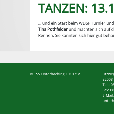
TANZEN: 13.1
… und ein Start beim WDSF Turnier un
Tina Pothfelder
und machten sich auf de
Rennen. Sie konnten sich hier gut beha
© TSV Unterhaching 1910 e.V.
Utzwe
82008
Tel.: 0
Fax: 0
E-Mail
unterh