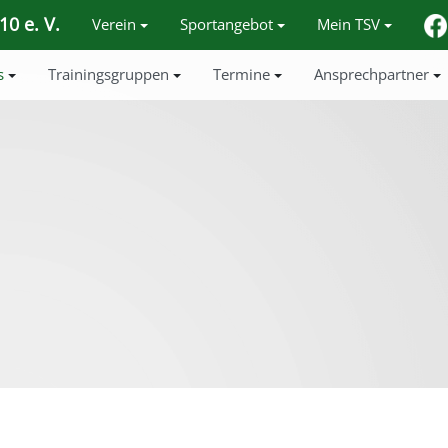
0 e. V.
Verein
Sportangebot
Mein TSV
s
Trainingsgruppen
Termine
Ansprechpartner