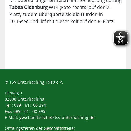
Mit übersprungenen 1,50m im Hochsprung sprang
Tabea Oldenburg
W14 (Foto rechts) auf den 2.
Platz, zudem überquerte sie die Hürden in
10,16sec und lief mit dieser Zeit auf den 6. Platz.
© TSV Unterhaching 1910 e.V.
Utzweg 1
82008 Unterhaching
Tel.: 089 - 611 00 294
Fax: 089 - 611 00 295
E-Mail:
geschaeftsstelle@tsv-unterhaching.de
Öffnungszeiten der Geschäftsstelle: