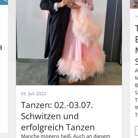
1
a
A
M
B
S
03. Juli 2022
T
Tanzen: 02.-03.07.
W
Schwitzen und
T
erfolgreich Tanzen
Manche mögens heiß. Auch an diesem