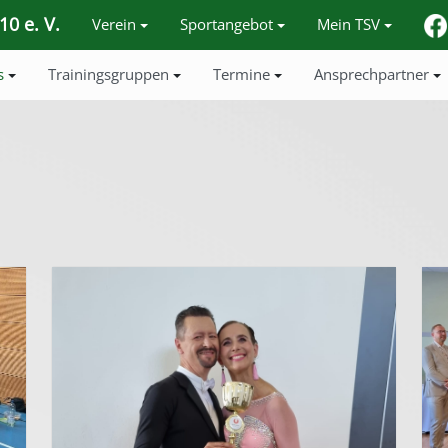
0 e. V.
Verein
Sportangebot
Mein TSV
s
Trainingsgruppen
Termine
Ansprechpartner