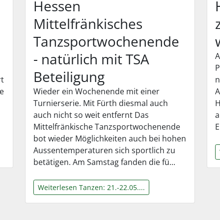
Hessen
Mittelfränkisches
Tanzsportwochenende
- natürlich mit TSA
A
P
Beteiligung
rt
n
se
Wieder ein Wochenende mit einer
A
Turnierserie. Mit Fürth diesmal auch
H
auch nicht so weit entfernt Das
a
Mittelfränkische Tanzsportwochenende
E
bot wieder Möglichkeiten auch bei hohen
Aussentemperaturen sich sportlich zu
betätigen. Am Samstag fanden die fü...
Weiterlesen Tanzen: 21.-22.05....