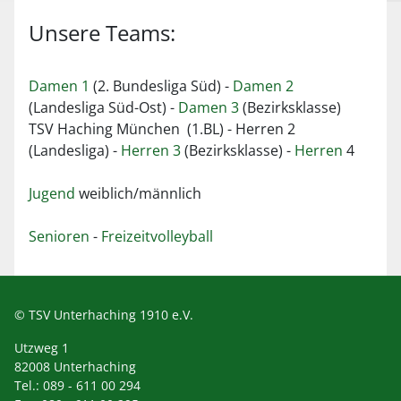
Unsere Teams:
Damen 1
(2. Bundesliga Süd) -
Damen 2
(Landesliga Süd-Ost) -
Damen 3
(Bezirksklasse)
TSV Haching München (1.BL) - Herren 2
(Landesliga) -
Herren 3
(Bezirksklasse) -
Herren
4
Jugend
weiblich/männlich
Senioren
-
Freizeitvolleyball
© TSV Unterhaching 1910 e.V.
Utzweg 1
82008 Unterhaching
Tel.: 089 - 611 00 294