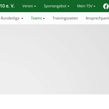
0 e. V.
Verein
Sportangebot
Mein TSV
Bundesliga
Teams
Trainingszeiten
Ansprechpart