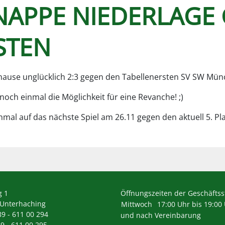
KNAPPE NIEDERLAGE
STEN
uhause unglücklich 2:3 gegen den Tabellenersten SV SW Mün
och einmal die Möglichkeit für eine Revanche! ;)
inmal auf das nächste Spiel am 26.11 gegen den aktuell 5. Pl
g 1
Öffnungszeiten der Geschäftsst
 Unterhaching
Mittwoch
17:00 Uhr bis 19:00
89 - 611 00 294
und nach Vereinbarung
89 - 611 00 295