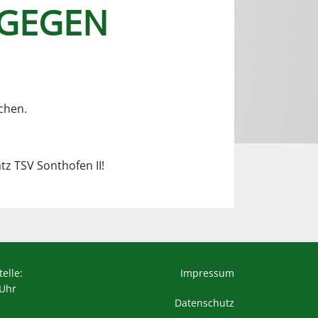
 GEGEN
chen.
atz TSV Sonthofen II!
elle:
Impressum
 Uhr
Datenschutz