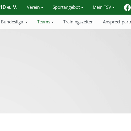
0 e. V.
Verein
Sportangebot
Mein TSV
Bundesliga
Teams
Trainingszeiten
Ansprechpart