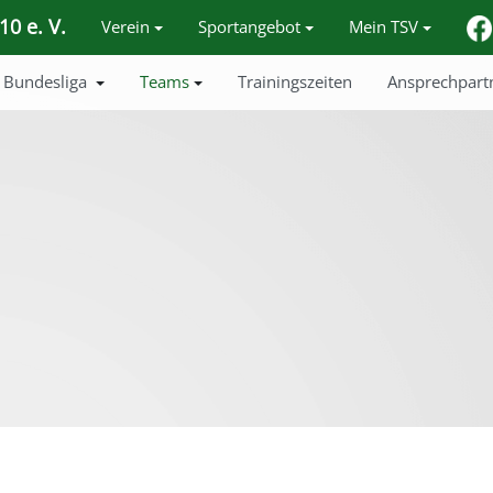
0 e. V.
Verein
Sportangebot
Mein TSV
Bundesliga
Teams
Trainingszeiten
Ansprechpart