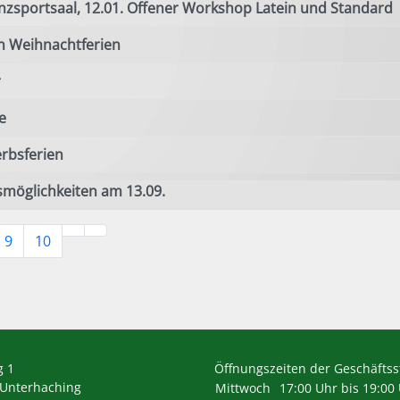
nzsportsaal, 12.01. Offener Workshop Latein und Standard
n Weihnachtferien
r
e
erbsferien
smöglichkeiten am 13.09.
9
10
g 1
Öffnungszeiten der Geschäftsst
 Unterhaching
Mittwoch
17:00 Uhr bis 19:00