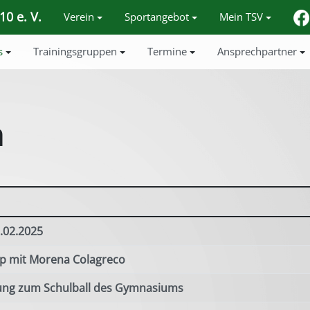
0 e. V.
Verein
Sportangebot
Mein TSV
s
Trainingsgruppen
Termine
Ansprechpartner
n
.02.2025
op mit Morena Colagreco
itung zum Schulball des Gymnasiums