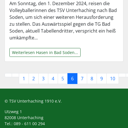
Am Sonntag, den 1. Dezember 2024, reisen die
Volleyballerinnen des TSV Unterhaching nach Bad
Soden, um sich einer weiteren Herausforderung
zu stellen. Das Auswärtsspiel gegen die TG Bad
Soden, aktuell Tabellendritter, verspricht ein heiß
umkämpfte...
Weiterlesen Hasen in Bad Soden...
1
2
3
4
5
6
7
8
9
10
© TSV Unterhaching 1910 e.V.
Utzweg 1
82008 Unterhaching
Tel.: 089 - 611 00 294